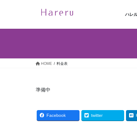
コ
ナ
ン
ビ
ハレ
テ
ゲ
ン
ー
ツ
シ
へ
ョ
ス
ン
キ
に
ッ
移
HOME
料金表
プ
動
準備中
Facebook
twitter